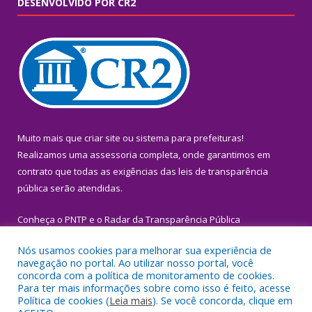
DESENVOLVIDO POR CR2
Muito mais que
criar site
ou
sistema para prefeituras
!
Realizamos uma
assessoria
completa, onde garantimos em
contrato que todas as exigências das
leis de transparência
pública
serão atendidas.
Conheça o
PNTP
e o
Radar da Transparência Pública
Nós usamos cookies para melhorar sua experiência de
navegação no portal. Ao utilizar nosso portal, você
concorda com a política de monitoramento de cookies.
Para ter mais informações sobre como isso é feito, acesse
Todos os direitos reservados a Prefeitura Municipal de Igarapé-
Política de cookies (
Leia mais
). Se você concorda, clique em
Miri.