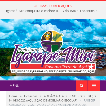
ÚLTIMAS PUBLICAÇÕES:
Igarapé-Miri conquista o melhor IDEB do Baixo Tocantins e avança na qualidade da educação pública
MENU
»
»
Home
Licitações
ADESÃO A ATA DE REGISTRO DE PREÇO
»
Nº 013/2022 (AQUISIÇÃO DE MOBILIÁRIO ESCOLAR)
PARECER
CARONA 001_2022 – AQUISIÇÃO DE MOBILIARIO ESCOLAR