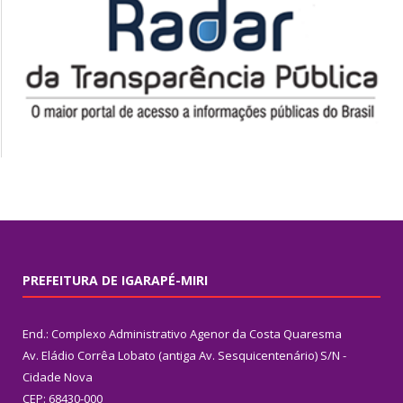
PREFEITURA DE IGARAPÉ-MIRI
End.: Complexo Administrativo Agenor da Costa Quaresma
Av. Eládio Corrêa Lobato (antiga Av. Sesquicentenário) S/N -
Cidade Nova
CEP: 68430-000