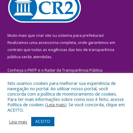
Muito mais que
criar site
ou
sistema para prefeituras
!
Realizamos uma
assessoria
completa, onde garantimos em
contrato que todas as exigências das
leis de transparência
pública
serão atendidas.
Conheça o
PNTP
e o
Radar da Transparência Pública
Nós usamos cookies para melhorar sua experiência de
navegação no portal. Ao utilizar nosso portal, você
concorda com a política de monitoramento de cookies.
Para ter mais informações sobre como isso é feito, acesse
Todos os direitos reservados a Prefeitura Municipal de Igarapé-
Política de cookies (
Leia mais
). Se você concorda, clique em
Miri.
ACEITO.
Mapa do Site
Acessar Área Administrativa
ACEITO
Leia mais
Acessar Webmail