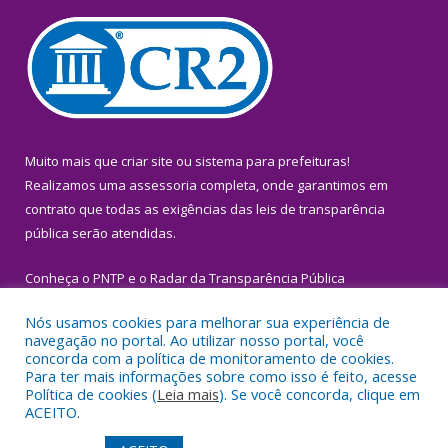
Muito mais que
criar site
ou
sistema para prefeituras
!
Realizamos uma
assessoria
completa, onde garantimos em
contrato que todas as exigências das
leis de transparência
pública
serão atendidas.
Conheça o
PNTP
e o
Radar da Transparência Pública
Nós usamos cookies para melhorar sua experiência de
navegação no portal. Ao utilizar nosso portal, você
concorda com a política de monitoramento de cookies.
Para ter mais informações sobre como isso é feito, acesse
Todos os direitos reservados a Prefeitura Municipal de Igarapé-
Política de cookies (
Leia mais
). Se você concorda, clique em
Miri.
ACEITO.