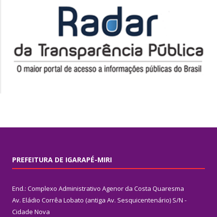
PREFEITURA DE IGARAPÉ-MIRI
End.: Complexo Administrativo Agenor da Costa Quaresma
Av. Eládio Corrêa Lobato (antiga Av. Sesquicentenário) S/N -
Cidade Nova