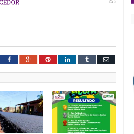
ECEDOR
0
tter
Facebook
Google+
Pinterest
LinkedIn
Tumblr
Email