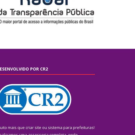
ESENVOLVIDO POR CR2
uito mais que
criar site
ou
sistema para prefeituras
!
ealizamos uma
assessoria
completa, onde