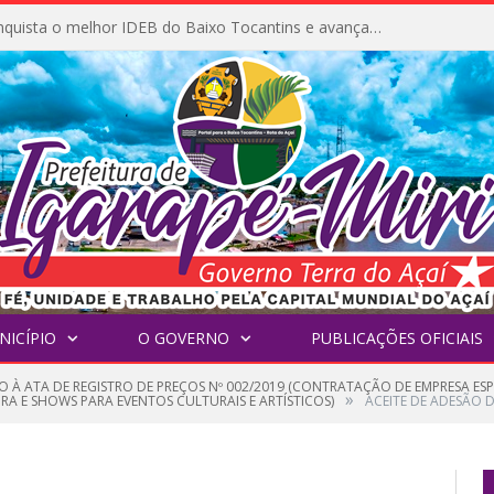
Igarapé-Miri conquista o melhor IDEB do Baixo Tocantins e avança na qualidade da educação pública
NICÍPIO
O GOVERNO
PUBLICAÇÕES OFICIAIS
O À ATA DE REGISTRO DE PREÇOS Nº 002/2019 (CONTRATAÇÃO DE EMPRESA E
»
A E SHOWS PARA EVENTOS CULTURAIS E ARTÍSTICOS)
ACEITE DE ADESÃO