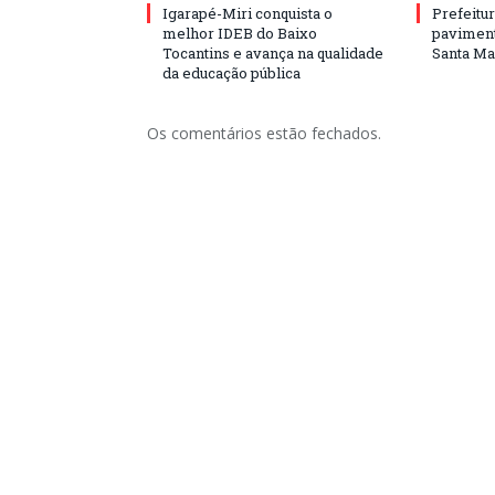
Igarapé-Miri conquista o
Prefeitur
melhor IDEB do Baixo
paviment
Tocantins e avança na qualidade
Santa Mar
da educação pública
Os comentários estão fechados.