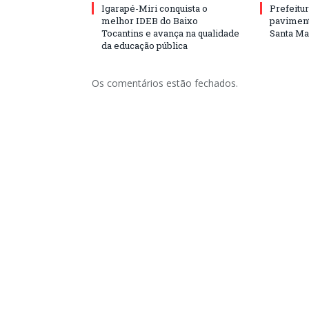
Igarapé-Miri conquista o
Prefeitur
melhor IDEB do Baixo
paviment
Tocantins e avança na qualidade
Santa Mar
da educação pública
Os comentários estão fechados.