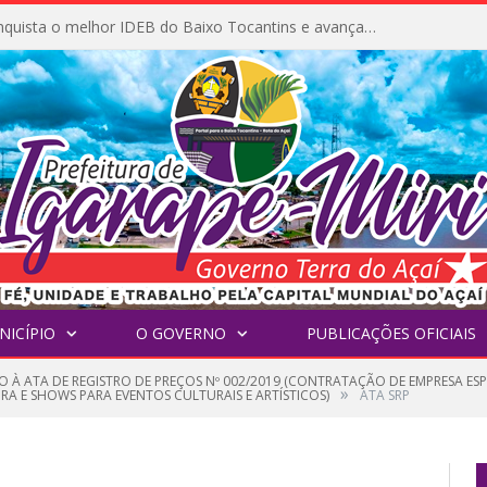
Igarapé-Miri conquista o melhor IDEB do Baixo Tocantins e avança na qualidade da educação pública
NICÍPIO
O GOVERNO
PUBLICAÇÕES OFICIAIS
O À ATA DE REGISTRO DE PREÇOS Nº 002/2019 (CONTRATAÇÃO DE EMPRESA E
»
A E SHOWS PARA EVENTOS CULTURAIS E ARTÍSTICOS)
ATA SRP