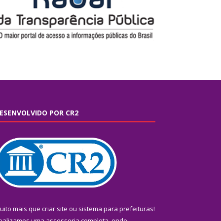
ESENVOLVIDO POR CR2
uito mais que
criar site
ou
sistema para prefeituras
!
ealizamos uma
assessoria
completa, onde