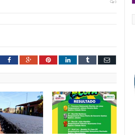
0
tter
Facebook
Google+
Pinterest
LinkedIn
Tumblr
Email