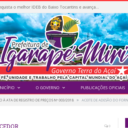
Igarapé-Miri conquista o melhor IDEB do Baixo Tocantins e avança na qualidade da educação pública
NICÍPIO
O GOVERNO
PUBLICAÇÕES OFICIAIS
»
 À ATA DE REGISTRO DE PREÇOS Nº 003/2018
ACEITE DE ADESÃO DO FOR
ECEDOR
0