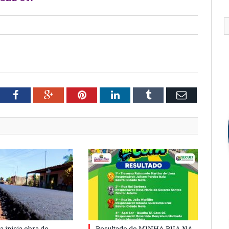
tter
Facebook
Google+
Pinterest
LinkedIn
Tumblr
Email
a inicia obra de
Resultado do MINHA RUA NA