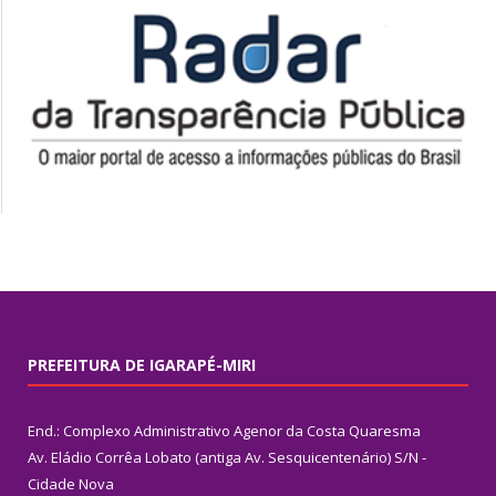
PREFEITURA DE IGARAPÉ-MIRI
End.: Complexo Administrativo Agenor da Costa Quaresma
Av. Eládio Corrêa Lobato (antiga Av. Sesquicentenário) S/N -
Cidade Nova