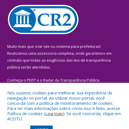
Muito mais que
criar site
ou
sistema para prefeituras
!
Realizamos uma
assessoria
completa, onde garantimos em
contrato que todas as exigências das
leis de transparência
pública
serão atendidas.
Conheça o
PNTP
e o
Radar da Transparência Pública
Nós usamos cookies para melhorar sua experiência de
navegação no portal. Ao utilizar nosso portal, você
concorda com a política de monitoramento de cookies.
Para ter mais informações sobre como isso é feito, acesse
Todos os direitos reservados a Prefeitura Municipal de Igarapé-
Política de cookies (
Leia mais
). Se você concorda, clique em
Miri.
ACEITO.