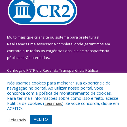
Muito mais que
criar site
ou
sistema para prefeituras
!
Realizamos uma
assessoria
completa, onde garantimos em
contrato que todas as exigências das
leis de transparência
pública
serão atendidas.
Conheça o
PNTP
e o
Radar da Transparência Pública
Nós usamos cookies para melhorar sua experiência de
navegação no portal. Ao utilizar nosso portal, você
concorda com a política de monitoramento de cookies.
Para ter mais informações sobre como isso é feito, acesse
Todos os direitos reservados a Prefeitura Municipal de Igarapé-
Política de cookies (
Leia mais
). Se você concorda, clique em
Miri.
ACEITO.
Mapa do Site
Acessar Área Administrativa
ACEITO
Leia mais
Acessar Webmail