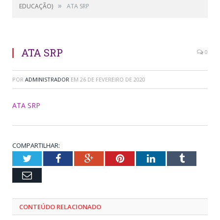
»
EDUCAÇÃO)
ATA SRP
ATA SRP
0
POR
ADMINISTRADOR
EM
26 DE FEVEREIRO DE 2020
ATA SRP
COMPARTILHAR:
Twitter
Facebook
Google+
Pinterest
LinkedIn
Tumblr
Email
CONTEÚDO RELACIONADO