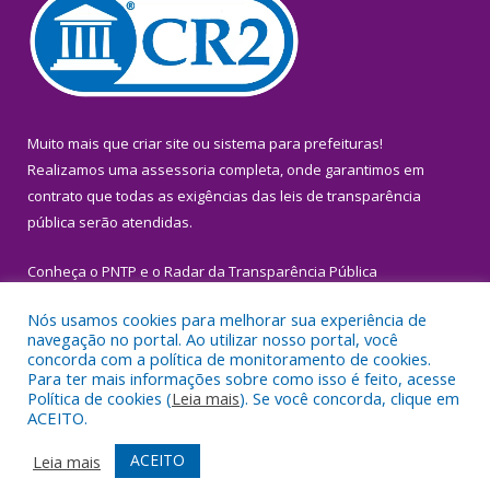
Muito mais que
criar site
ou
sistema para prefeituras
!
Realizamos uma
assessoria
completa, onde garantimos em
contrato que todas as exigências das
leis de transparência
pública
serão atendidas.
Conheça o
PNTP
e o
Radar da Transparência Pública
Nós usamos cookies para melhorar sua experiência de
navegação no portal. Ao utilizar nosso portal, você
concorda com a política de monitoramento de cookies.
Para ter mais informações sobre como isso é feito, acesse
Todos os direitos reservados a Prefeitura Municipal de Igarapé-
Política de cookies (
Leia mais
). Se você concorda, clique em
Miri.
ACEITO.
Mapa do Site
Acessar Área Administrativa
ACEITO
Leia mais
Acessar Webmail