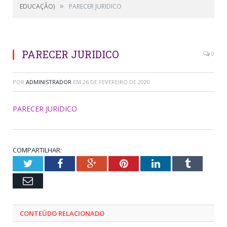
»
EDUCAÇÃO)
PARECER JURIDICO
PARECER JURIDICO
0
POR
ADMINISTRADOR
EM
26 DE FEVEREIRO DE 2020
PARECER JURIDICO
COMPARTILHAR:
Twitter
Facebook
Google+
Pinterest
LinkedIn
Tumblr
Email
CONTEÚDO RELACIONADO