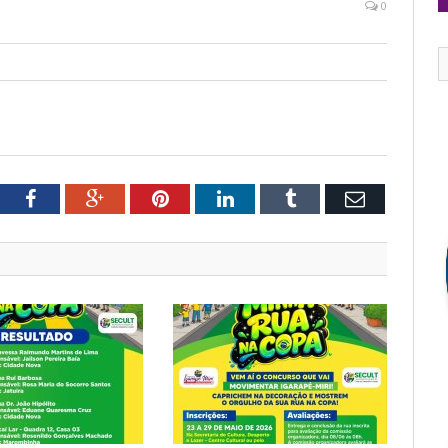
0
tter
Facebook
Google+
Pinterest
LinkedIn
Tumblr
Email