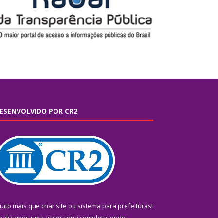
ESENVOLVIDO POR CR2
uito mais que
criar site
ou
sistema para prefeituras
!
ealizamos uma
assessoria
completa, onde