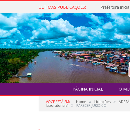
ÚLTIMAS PUBLICAÇÕES:
PÁGINA INICIAL
O MU
»
»
VOCÊ ESTÁ EM:
Home
Licitações
ADESÃO
»
laboratoriais)
PARECER JURIDICO