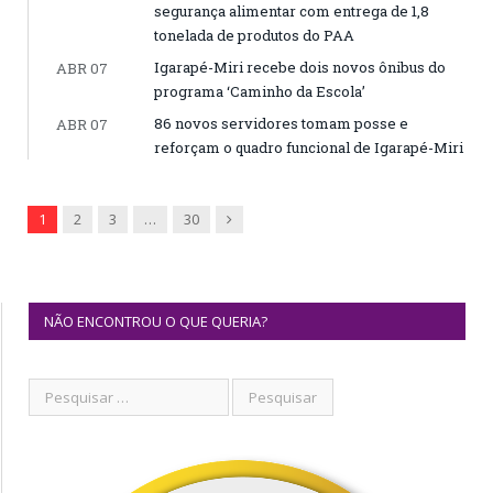
segurança alimentar com entrega de 1,8
tonelada de produtos do PAA
Igarapé-Miri recebe dois novos ônibus do
ABR 07
programa ‘Caminho da Escola’
86 novos servidores tomam posse e
ABR 07
reforçam o quadro funcional de Igarapé-Miri
Next
1
2
3
…
30
NÃO ENCONTROU O QUE QUERIA?