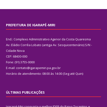
PREFEITURA DE IGARAPÉ-MIRI
End.: Complexo Administrativo Agenor da Costa Quaresma
Av. Eládio Corrêa Lobato (antiga Av. Sesquicentenário) S/N -
Cidade Nova
CEP: 68430-000
Fone: (91) 3755-0000
E-mail: contato@igarapemiri.pa.gov.br
Horário de atendimento: 08:00 às 14:00 (Seg até Quin)
ÚLTIMAS PUBLICAÇÕES
Igarapé-Miri conquista o melhor IDEB do Baixo Tocantins e