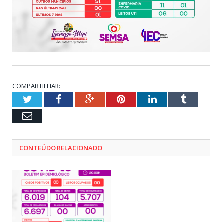
COMPARTILHAR:
Twitter
Facebook
Google+
Pinterest
LinkedIn
Tumblr
Email
CONTEÚDO RELACIONADO