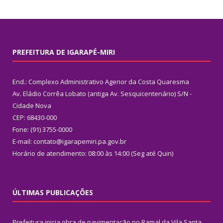
PREFEITURA DE IGARAPÉ-MIRI
End.: Complexo Administrativo Agenor da Costa Quaresma
Av. Eládio Corrêa Lobato (antiga Av. Sesquicentenário) S/N -
Cidade Nova
CEP: 68430-000
Fone: (91) 3755-0000
E-mail: contato@igarapemiri.pa.gov.br
Horário de atendimento: 08:00 às 14:00 (Seg até Quin)
ÚLTIMAS PUBLICAÇÕES
Prefeitura inicia obra de pavimentação no Ramal da Vila Santa