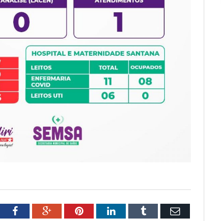
tter
Facebook
Google+
Pinterest
LinkedIn
Tumblr
Email