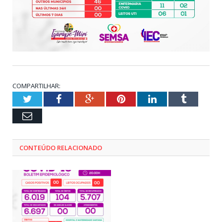
COMPARTILHAR:
Twitter
Facebook
Google+
Pinterest
LinkedIn
Tumblr
Email
CONTEÚDO RELACIONADO