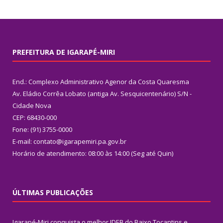
PREFEITURA DE IGARAPÉ-MIRI
End.: Complexo Administrativo Agenor da Costa Quaresma
Av. Eládio Corrêa Lobato (antiga Av. Sesquicentenário) S/N -
Cidade Nova
CEP: 68430-000
Fone: (91) 3755-0000
E-mail: contato@igarapemiri.pa.gov.br
Horário de atendimento: 08:00 às 14:00 (Seg até Quin)
ÚLTIMAS PUBLICAÇÕES
Igarapé-Miri conquista o melhor IDEB do Baixo Tocantins e