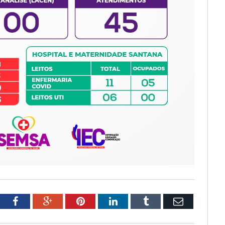
tter
Facebook
Google+
Pinterest
LinkedIn
Tumblr
Email