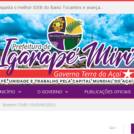
Igarapé-Miri conquista o melhor IDEB do Baixo Tocantins e avança na qualidade da educação pública
NICÍPIO
O GOVERNO
PUBLICAÇÕES OFICIAIS
Boletim COVID-19 (03/05/2021)
0