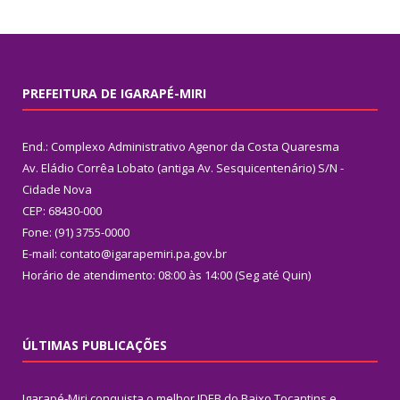
PREFEITURA DE IGARAPÉ-MIRI
End.: Complexo Administrativo Agenor da Costa Quaresma
Av. Eládio Corrêa Lobato (antiga Av. Sesquicentenário) S/N -
Cidade Nova
CEP: 68430-000
Fone: (91) 3755-0000
E-mail: contato@igarapemiri.pa.gov.br
Horário de atendimento: 08:00 às 14:00 (Seg até Quin)
ÚLTIMAS PUBLICAÇÕES
Igarapé-Miri conquista o melhor IDEB do Baixo Tocantins e