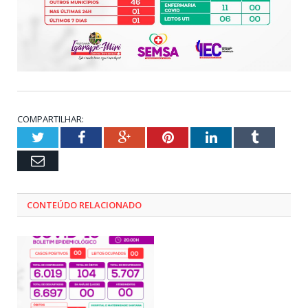
COMPARTILHAR:
Twitter
Facebook
Google+
Pinterest
LinkedIn
Tumblr
Email
CONTEÚDO RELACIONADO