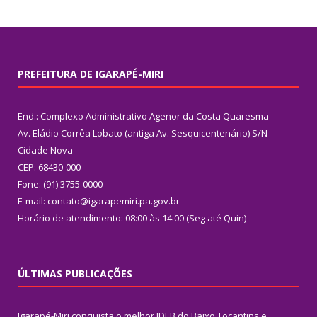
PREFEITURA DE IGARAPÉ-MIRI
End.: Complexo Administrativo Agenor da Costa Quaresma
Av. Eládio Corrêa Lobato (antiga Av. Sesquicentenário) S/N -
Cidade Nova
CEP: 68430-000
Fone: (91) 3755-0000
E-mail: contato@igarapemiri.pa.gov.br
Horário de atendimento: 08:00 às 14:00 (Seg até Quin)
ÚLTIMAS PUBLICAÇÕES
Igarapé-Miri conquista o melhor IDEB do Baixo Tocantins e