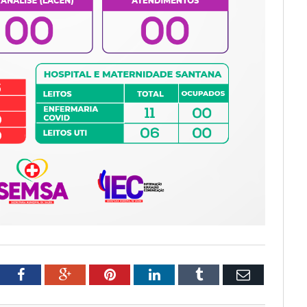
tter
Facebook
Google+
Pinterest
LinkedIn
Tumblr
Email