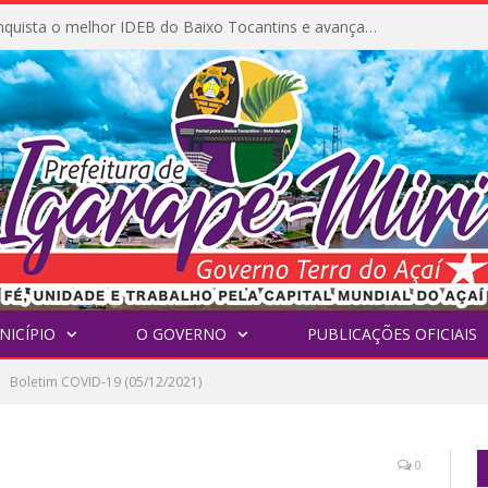
Igarapé-Miri conquista o melhor IDEB do Baixo Tocantins e avança na qualidade da educação pública
NICÍPIO
O GOVERNO
PUBLICAÇÕES OFICIAIS
Boletim COVID-19 (05/12/2021)
0