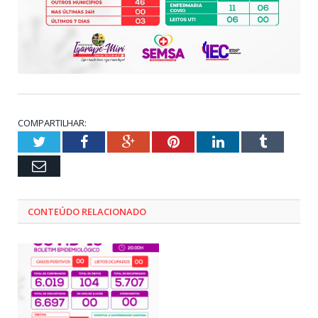
COMPARTILHAR:
Twitter
Facebook
Google+
Pinterest
LinkedIn
Tumblr
Email
CONTEÚDO RELACIONADO