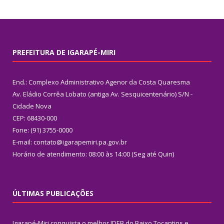
PREFEITURA DE IGARAPÉ-MIRI
End.: Complexo Administrativo Agenor da Costa Quaresma
Av. Eládio Corrêa Lobato (antiga Av. Sesquicentenário) S/N -
Cidade Nova
CEP: 68430-000
Fone: (91) 3755-0000
E-mail: contato@igarapemiri.pa.gov.br
Horário de atendimento: 08:00 às 14:00 (Seg até Quin)
ÚLTIMAS PUBLICAÇÕES
Igarapé-Miri conquista o melhor IDEB do Baixo Tocantins e