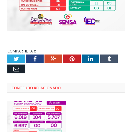
COMPARTILHAR:
Twitter
Facebook
Google+
Pinterest
LinkedIn
Tumblr
Email
CONTEÚDO RELACIONADO