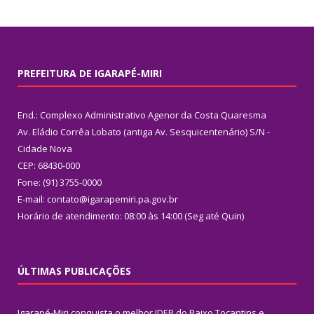
PREFEITURA DE IGARAPÉ-MIRI
End.: Complexo Administrativo Agenor da Costa Quaresma
Av. Eládio Corrêa Lobato (antiga Av. Sesquicentenário) S/N -
Cidade Nova
CEP: 68430-000
Fone: (91) 3755-0000
E-mail: contato@igarapemiri.pa.gov.br
Horário de atendimento: 08:00 às 14:00 (Seg até Quin)
ÚLTIMAS PUBLICAÇÕES
Igarapé-Miri conquista o melhor IDEB do Baixo Tocantins e