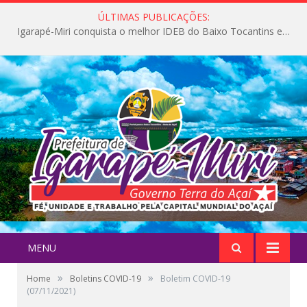
ÚLTIMAS PUBLICAÇÕES:
Igarapé-Miri conquista o melhor IDEB do Baixo Tocantins e avança na qualidade da educação pública
MENU
»
»
Home
Boletins COVID-19
Boletim COVID-19
(07/11/2021)