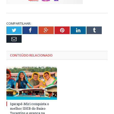
COMPARTILHAR:
Twitter
Facebook
Google+
Pinterest
LinkedIn
Tumblr
Email
CONTEÚDO RELACIONADO
Igarapé-Miri conquista o
melhor IDEB do Baixo
Tocantins e avança na