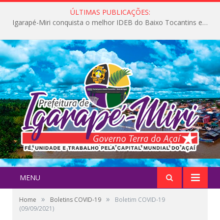
ÚLTIMAS PUBLICAÇÕES:
Igarapé-Miri conquista o melhor IDEB do Baixo Tocantins e avança na qualidade da educação pública
MENU
»
»
Home
Boletins COVID-19
Boletim COVID-19
(09/09/2021)