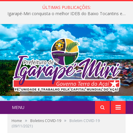
ÚLTIMAS PUBLICAÇÕES:
Igarapé-Miri conquista o melhor IDEB do Baixo Tocantins e avança na qualidade da educação pública
MENU
»
»
Home
Boletins COVID-19
Boletim COVID-19
(09/11/2021)