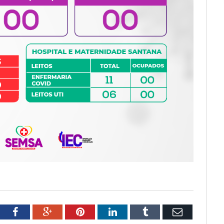
tter
Facebook
Google+
Pinterest
LinkedIn
Tumblr
Email