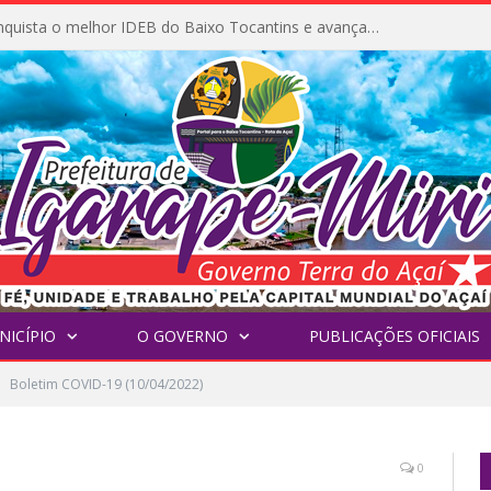
Igarapé-Miri conquista o melhor IDEB do Baixo Tocantins e avança na qualidade da educação pública
NICÍPIO
O GOVERNO
PUBLICAÇÕES OFICIAIS
Boletim COVID-19 (10/04/2022)
0