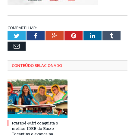
COMPARTILHAR:
Twitter
Facebook
Google+
Pinterest
LinkedIn
Tumblr
Email
CONTEÚDO RELACIONADO
Igarapé-Miri conquista o
melhor IDEB do Baixo
Tocantins e avança na