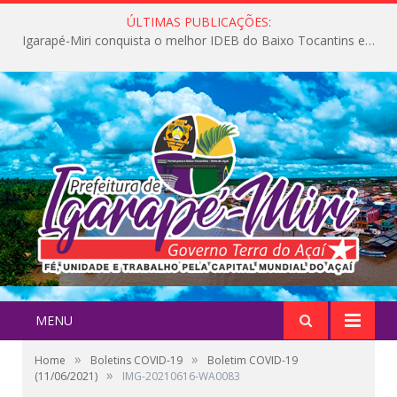
ÚLTIMAS PUBLICAÇÕES:
Igarapé-Miri conquista o melhor IDEB do Baixo Tocantins e avança na qualidade da educação pública
MENU
»
»
Home
Boletins COVID-19
Boletim COVID-19
»
(11/06/2021)
IMG-20210616-WA0083