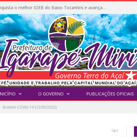
Igarapé-Miri conquista o melhor IDEB do Baixo Tocantins e avança na qualidade da educação pública
NICÍPIO
O GOVERNO
PUBLICAÇÕES OFICIAIS
Boletim COVID-19 (12/05/2022)
0