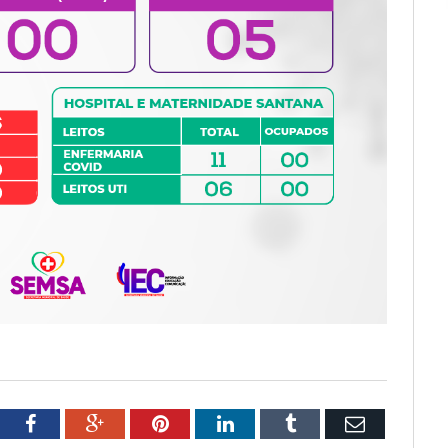
tter
Facebook
Google+
Pinterest
LinkedIn
Tumblr
Email