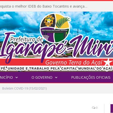
Igarapé-Miri conquista o melhor IDEB do Baixo Tocantins e avança na qualidade da educação pública
NICÍPIO
O GOVERNO
PUBLICAÇÕES OFICIAIS
Boletim COVID-19 (15/02/2021)
0