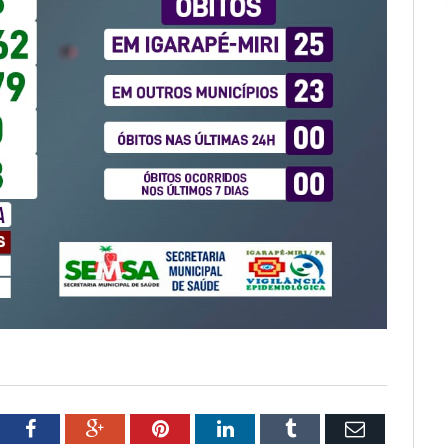
tter
Facebook
Google+
Pinterest
LinkedIn
Tumblr
Email