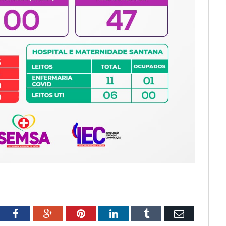
tter
Facebook
Google+
Pinterest
LinkedIn
Tumblr
Email