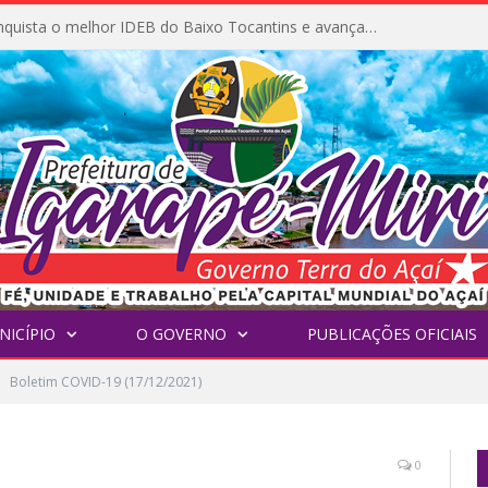
Igarapé-Miri conquista o melhor IDEB do Baixo Tocantins e avança na qualidade da educação pública
NICÍPIO
O GOVERNO
PUBLICAÇÕES OFICIAIS
Boletim COVID-19 (17/12/2021)
0