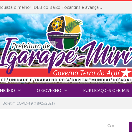
Igarapé-Miri conquista o melhor IDEB do Baixo Tocantins e avança na qualidade da educação pública
NICÍPIO
O GOVERNO
PUBLICAÇÕES OFICIAIS
Boletim COVID-19 (18/05/2021)
0