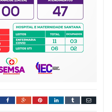
tter
Facebook
Google+
Pinterest
LinkedIn
Tumblr
Email