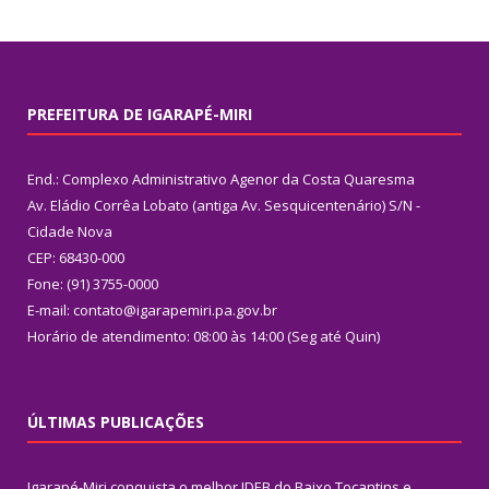
PREFEITURA DE IGARAPÉ-MIRI
End.: Complexo Administrativo Agenor da Costa Quaresma
Av. Eládio Corrêa Lobato (antiga Av. Sesquicentenário) S/N -
Cidade Nova
CEP: 68430-000
Fone: (91) 3755-0000
E-mail: contato@igarapemiri.pa.gov.br
Horário de atendimento: 08:00 às 14:00 (Seg até Quin)
ÚLTIMAS PUBLICAÇÕES
Igarapé-Miri conquista o melhor IDEB do Baixo Tocantins e