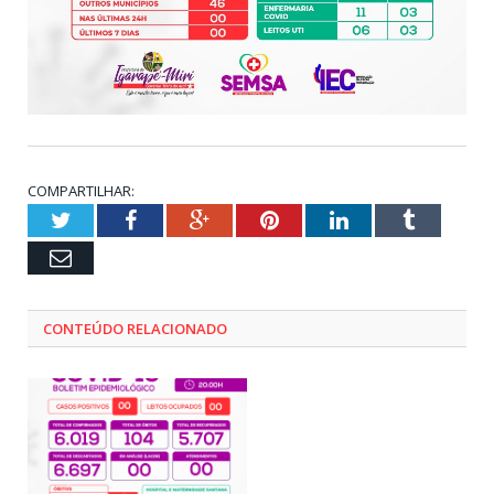
COMPARTILHAR:
Twitter
Facebook
Google+
Pinterest
LinkedIn
Tumblr
Email
CONTEÚDO RELACIONADO