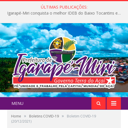
ÚLTIMAS PUBLICAÇÕES:
Igarapé-Miri conquista o melhor IDEB do Baixo Tocantins e avança na qualidade da educação pública
MENU
»
»
Home
Boletins COVID-19
Boletim COVID-19
(20/12/2021)