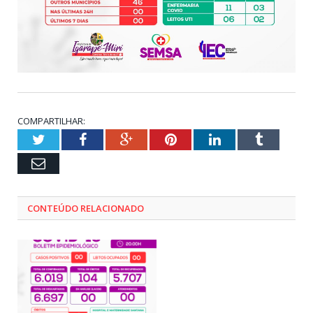
COMPARTILHAR:
Twitter
Facebook
Google+
Pinterest
LinkedIn
Tumblr
Email
CONTEÚDO RELACIONADO