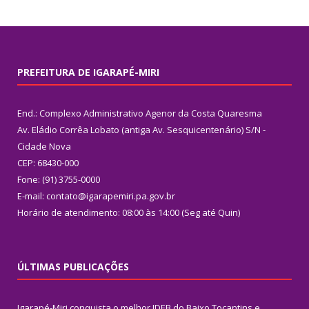
PREFEITURA DE IGARAPÉ-MIRI
End.: Complexo Administrativo Agenor da Costa Quaresma
Av. Eládio Corrêa Lobato (antiga Av. Sesquicentenário) S/N -
Cidade Nova
CEP: 68430-000
Fone: (91) 3755-0000
E-mail: contato@igarapemiri.pa.gov.br
Horário de atendimento: 08:00 às 14:00 (Seg até Quin)
ÚLTIMAS PUBLICAÇÕES
Igarapé-Miri conquista o melhor IDEB do Baixo Tocantins e