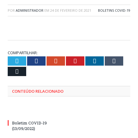
POR
ADMINISTRADOR
EM
24 DE FEVEREIRO DE 2021
BOLETINS COVID-19
COMPARTILHAR:
Twitter
Facebook
Google+
Pinterest
LinkedIn
Tumblr
Email
CONTEÚDO RELACIONADO
Boletim COVID-19
(13/09/2022)