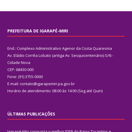
PREFEITURA DE IGARAPÉ-MIRI
End.: Complexo Administrativo Agenor da Costa Quaresma
Av. Eládio Corrêa Lobato (antiga Av. Sesquicentenário) S/N -
Cidade Nova
CEP: 68430-000
Fone: (91) 3755-0000
E-mail: contato@igarapemiri.pa.gov.br
Horário de atendimento: 08:00 às 14:00 (Seg até Quin)
ÚLTIMAS PUBLICAÇÕES
Igarapé-Miri conquista o melhor IDEB do Baixo Tocantins e