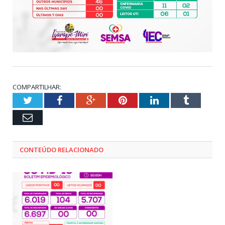
COMPARTILHAR:
Twitter
Facebook
Google+
Pinterest
LinkedIn
Tumblr
Email
CONTEÚDO RELACIONADO