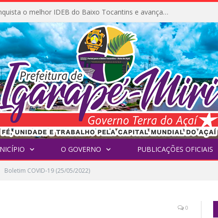
Igarapé-Miri conquista o melhor IDEB do Baixo Tocantins e avança na qualidade da educação pública
NICÍPIO
O GOVERNO
PUBLICAÇÕES OFICIAIS
Boletim COVID-19 (25/05/2022)
0