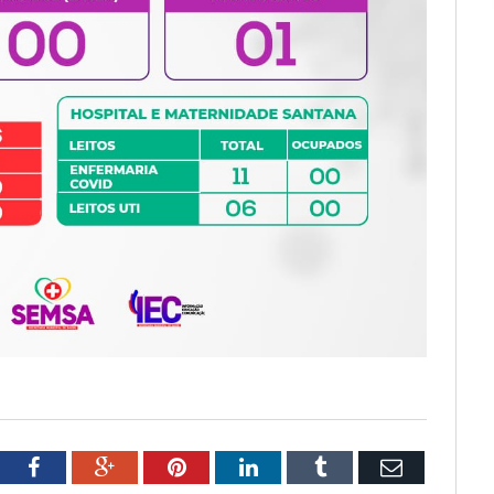
tter
Facebook
Google+
Pinterest
LinkedIn
Tumblr
Email