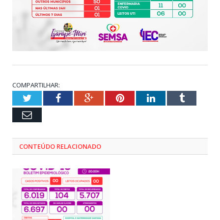
COMPARTILHAR:
Twitter
Facebook
Google+
Pinterest
LinkedIn
Tumblr
Email
CONTEÚDO RELACIONADO