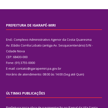
PREFEITURA DE IGARAPÉ-MIRI
End.: Complexo Administrativo Agenor da Costa Quaresma
Av. Eládio Corrêa Lobato (antiga Av. Sesquicentenário) S/N -
Cidade Nova
CEP: 68430-000
Fone: (91) 3755-0000
E-mail: contato@igarapemiri.pa.gov.br
Horário de atendimento: 08:00 às 14:00 (Seg até Quin)
ÚLTIMAS PUBLICAÇÕES
Prefeitura inicia obra de pavimentação no Ramal da Vila Santa