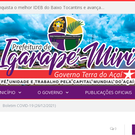
Igarapé-Miri conquista o melhor IDEB do Baixo Tocantins e avança na qualidade da educação pública
NICÍPIO
O GOVERNO
PUBLICAÇÕES OFICIAIS
Boletim COVID-19 (26/12/2021)
0