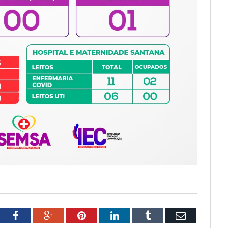
tter
Facebook
Google+
Pinterest
LinkedIn
Tumblr
Email