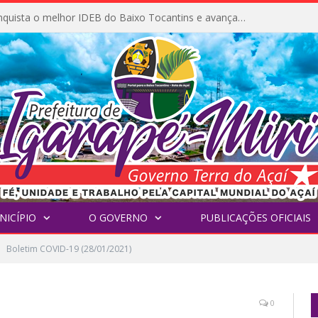
Igarapé-Miri conquista o melhor IDEB do Baixo Tocantins e avança na qualidade da educação pública
NICÍPIO
O GOVERNO
PUBLICAÇÕES OFICIAIS
Boletim COVID-19 (28/01/2021)
0