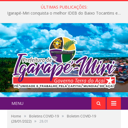
ÚLTIMAS PUBLICAÇÕES:
Igarapé-Miri conquista o melhor IDEB do Baixo Tocantins e avança na qualidade da educação pública
MENU
»
»
Home
Boletins COVID-19
Boletim COVID-19
»
(28/01/2022)
28.01