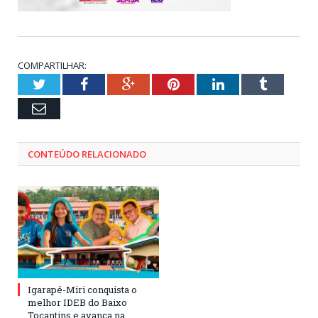
COMPARTILHAR:
Twitter
Facebook
Google+
Pinterest
LinkedIn
Tumblr
Email
CONTEÚDO RELACIONADO
Igarapé-Miri conquista o
melhor IDEB do Baixo
Tocantins e avança na