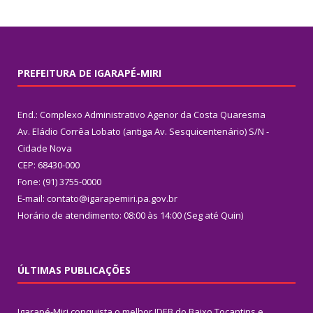
PREFEITURA DE IGARAPÉ-MIRI
End.: Complexo Administrativo Agenor da Costa Quaresma
Av. Eládio Corrêa Lobato (antiga Av. Sesquicentenário) S/N -
Cidade Nova
CEP: 68430-000
Fone: (91) 3755-0000
E-mail: contato@igarapemiri.pa.gov.br
Horário de atendimento: 08:00 às 14:00 (Seg até Quin)
ÚLTIMAS PUBLICAÇÕES
Igarapé-Miri conquista o melhor IDEB do Baixo Tocantins e