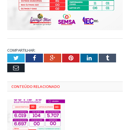
COMPARTILHAR:
Twitter
Facebook
Google+
Pinterest
LinkedIn
Tumblr
Email
CONTEÚDO RELACIONADO