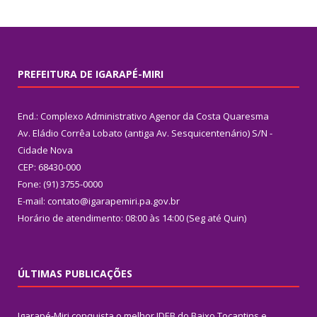
PREFEITURA DE IGARAPÉ-MIRI
End.: Complexo Administrativo Agenor da Costa Quaresma
Av. Eládio Corrêa Lobato (antiga Av. Sesquicentenário) S/N -
Cidade Nova
CEP: 68430-000
Fone: (91) 3755-0000
E-mail: contato@igarapemiri.pa.gov.br
Horário de atendimento: 08:00 às 14:00 (Seg até Quin)
ÚLTIMAS PUBLICAÇÕES
Igarapé-Miri conquista o melhor IDEB do Baixo Tocantins e