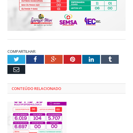
COMPARTILHAR:
Twitter
Facebook
Google+
Pinterest
LinkedIn
Tumblr
Email
CONTEÚDO RELACIONADO