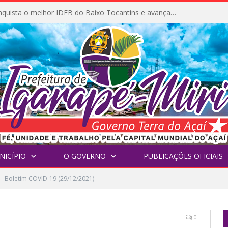
Igarapé-Miri conquista o melhor IDEB do Baixo Tocantins e avança na qualidade da educação pública
NICÍPIO
O GOVERNO
PUBLICAÇÕES OFICIAIS
Boletim COVID-19 (29/12/2021)
0