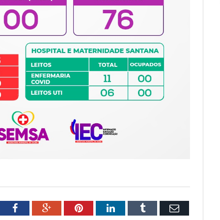
tter
Facebook
Google+
Pinterest
LinkedIn
Tumblr
Email