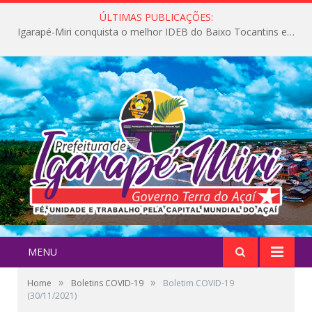
ÚLTIMAS PUBLICAÇÕES:
Igarapé-Miri conquista o melhor IDEB do Baixo Tocantins e avança na qualidade da educação pública
MENU
»
»
Home
Boletins COVID-19
Boletim COVID-19
(30/11/2021)