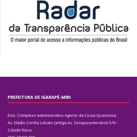
PREFEITURA DE IGARAPÉ-MIRI
End.: Complexo Administrativo Agenor da Costa Quaresma
Av. Eládio Corrêa Lobato (antiga Av. Sesquicentenário) S/N -
Cidade Nova