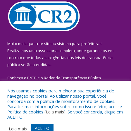
Muito mais que
criar site
ou
sistema para prefeituras
!
Realizamos uma
assessoria
completa, onde garantimos em
contrato que todas as exigências das
leis de transparência
pública
serão atendidas.
Conheça o
PNTP
e o
Radar da Transparência Pública
Nós usamos cookies para melhorar sua experiência de
navegação no portal. Ao utilizar nosso portal, você
concorda com a política de monitoramento de cookies.
Para ter mais informações sobre como isso é feito, acesse
Todos os direitos reservados a Prefeitura Municipal de Igarapé-
Política de cookies (
Leia mais
). Se você concorda, clique em
Miri.
ACEITO.
Mapa do Site
Acessar Área Administrativa
ACEITO
Leia mais