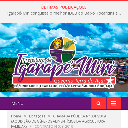
ÚLTIMAS PUBLICAÇÕES:
Igarapé-Miri conquista o melhor IDEB do Baixo Tocantins e avança na qualidade da educação pública
MENU
»
»
Home
Licitações
CHAMADA PÚBLICA Nº 001/2019
(AQUISIÇÃO DE GÊNEROS ALIMENTÍCIOS DA AGRICULTURA
»
FAMILIAR)
CONTRATO N 053_2019