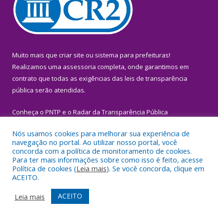
Muito mais que
criar site
ou
sistema para prefeituras
!
Realizamos uma
assessoria
completa, onde garantimos em
contrato que todas as exigências das
leis de transparência
pública
serão atendidas.
Conheça o
PNTP
e o
Radar da Transparência Pública
Nós usamos cookies para melhorar sua experiência de
navegação no portal. Ao utilizar nosso portal, você
concorda com a política de monitoramento de cookies.
Para ter mais informações sobre como isso é feito, acesse
Todos os direitos reservados a Prefeitura Municipal de Igarapé-
Política de cookies (
Leia mais
). Se você concorda, clique em
Miri.
ACEITO.
Mapa do Site
Acessar Área Administrativa
ACEITO
Leia mais
Acessar Webmail