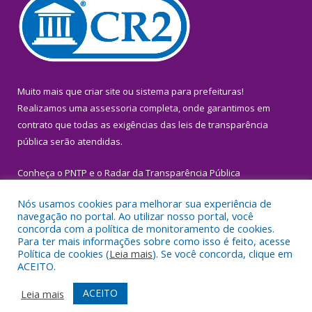
Muito mais que
criar site
ou
sistema para prefeituras
!
Realizamos uma
assessoria
completa, onde garantimos em
contrato que todas as exigências das
leis de transparência
pública
serão atendidas.
Conheça o
PNTP
e o
Radar da Transparência Pública
Nós usamos cookies para melhorar sua experiência de
navegação no portal. Ao utilizar nosso portal, você
concorda com a política de monitoramento de cookies.
Para ter mais informações sobre como isso é feito, acesse
Todos os direitos reservados a Prefeitura Municipal de Igarapé-
Política de cookies (
Leia mais
). Se você concorda, clique em
Miri.
ACEITO.
Mapa do Site
Acessar Área Administrativa
ACEITO
Leia mais
Acessar Webmail