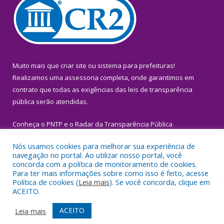
Muito mais que
criar site
ou
sistema para prefeituras
!
Realizamos uma
assessoria
completa, onde garantimos em
contrato que todas as exigências das
leis de transparência
pública
serão atendidas.
Conheça o
PNTP
e o
Radar da Transparência Pública
Nós usamos cookies para melhorar sua experiência de
navegação no portal. Ao utilizar nosso portal, você
concorda com a política de monitoramento de cookies.
Para ter mais informações sobre como isso é feito, acesse
Todos os direitos reservados a Prefeitura Municipal de Igarapé-
Política de cookies (
Leia mais
). Se você concorda, clique em
Miri.
ACEITO.
Mapa do Site
Acessar Área Administrativa
ACEITO
Leia mais
Acessar Webmail