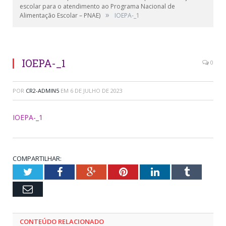
escolar para o atendimento ao Programa Nacional de
»
Alimentação Escolar – PNAE)
IOEPA-_1
IOEPA-_1
0
POR
CR2-ADMIN5
EM
6 DE JULHO DE 2023
IOEPA-_1
COMPARTILHAR:
Twitter
Facebook
Google+
Pinterest
LinkedIn
Tumblr
Email
CONTEÚDO RELACIONADO