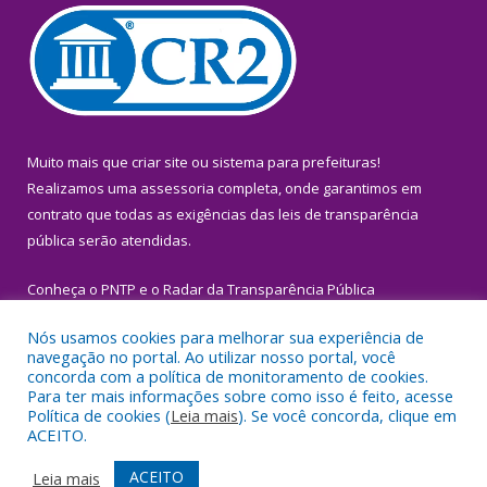
Muito mais que
criar site
ou
sistema para prefeituras
!
Realizamos uma
assessoria
completa, onde garantimos em
contrato que todas as exigências das
leis de transparência
pública
serão atendidas.
Conheça o
PNTP
e o
Radar da Transparência Pública
Nós usamos cookies para melhorar sua experiência de
navegação no portal. Ao utilizar nosso portal, você
concorda com a política de monitoramento de cookies.
Para ter mais informações sobre como isso é feito, acesse
Todos os direitos reservados a Prefeitura Municipal de Igarapé-
Política de cookies (
Leia mais
). Se você concorda, clique em
Miri.
ACEITO.
Mapa do Site
Acessar Área Administrativa
ACEITO
Leia mais