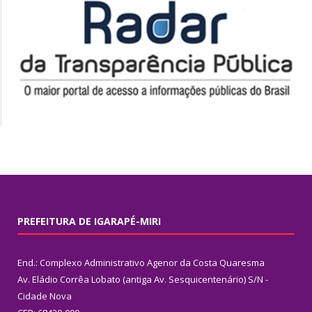
PREFEITURA DE IGARAPÉ-MIRI
End.: Complexo Administrativo Agenor da Costa Quaresma
Av. Eládio Corrêa Lobato (antiga Av. Sesquicentenário) S/N -
Cidade Nova